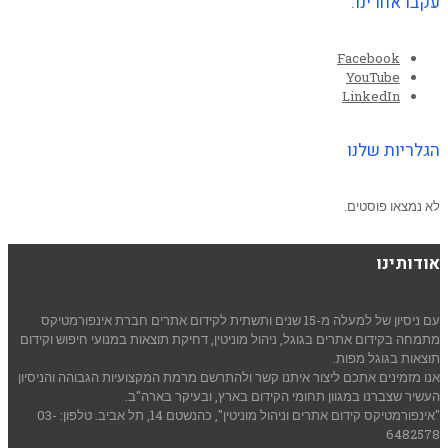
עקבו אחרינו:
Facebook
YouTube
LinkedIn
הגלריות שלנו
לא נמצאו פוסטים.
אודותינו
עם ניסיון של למעלה מ-15 שנים ותשתית לקידום אתרים חברת אינפורמטיקס
מתמחה בקידום אתרים בגוגל, ניהול מוניטין, דחיקת תוצאות במנועי חיפוש וקידום
תוצאות בגוגל מפות.
אנו מזמינים אתכם ליצור איתנו קשר ולהתרשם מרמת המקצועיות הגבוהה והניסיון
העשיר שצברנו במגוון תחומי הקידום בארץ, ובעיקר בארה"ב.
"אינפורמטיקס קידום אתרים וניהול מוניטין", כהנשטם 14, תל אביב. טלפון: 03-
6482578