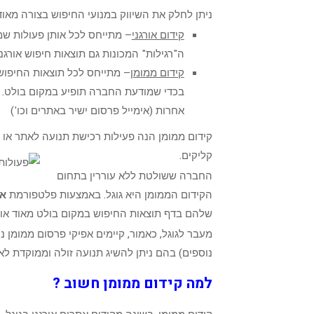
ניתן לחלק את השיווק במנועי החיפוש בצורה מאוד 
קידום אורגני
– מתייחס לכל אותן פעולות ש
ה"רגילות" המכונות גם תוצאות חיפוש אורגני
קידום ממומן
– מתייחס לכל תוצאות החיפוש
בכדי שמודעת החברה תופיע במקום בולט. ה
אחרות (אימייל פרסום ישיר באתרים וכו')
קידום ממומן הנה פעילות רכישת תנועה לאתר או 
קליקים.
החברה ששולטת ללא עוררין בתחום
הקידום הממומן היא גוגל. באמצעות פלטפורמת
אד
שלהם בדף תוצאות החיפוש במקום בולט מאוד או 
מעבר לגוגל, כאמור, קיימים אפיקי פרסום ממומן נו
נוספים) בהם ניתן להשיג תנועה זולה וממוקדת ל
למה קידום ממומן חשוב ?
קידום ממומן, בשונה מקידום אתרים אורגני בגוגל