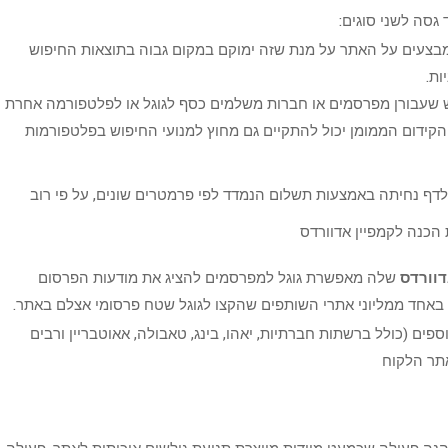
גסה לשני סוגים:
מבצעים על האתר על מנת שזה ימוקם במקום גבוה בתוצאות החיפוש
ות.
 שעבורן מפרסמים או חברות משלמים כסף לגוגל או לפלטפורמה אחרת
קידום הממומן יכול להתקיים גם מחוץ למנועי החיפוש בפלטפורמות
לדף נחיתה באמצעות תשלום הנמדד לפי פרמטרים שונים, על פי רוב
וורדס
שלה מאפשרת גוגל למפרסמים להציג את מודעות הפרסום
באחד ממליוני אתרי השותפים שהקצו לגוגל שטח פרסומי אצלם באתר.
ספים (כולל ברשתות חברתיות, יאהו, בינג, טאבולה, אאוטבריין ורבים
אתר הלקוח
, הנה פעולה שכמעט מיידית מייצרת תנועת גולשים איכותית לאתר. פעולה