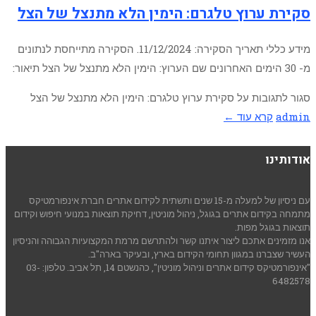
סקירת ערוץ טלגרם: הימין הלא מתנצל של הצל
מידע כללי תאריך הסקירה: 11/12/2024. הסקירה מתייחסת לנתונים
מ- 30 הימים האחרונים שם הערוץ: הימין הלא מתנצל של הצל תיאור:
סגור לתגובות
על סקירת ערוץ טלגרם: הימין הלא מתנצל של הצל
admin
קרא עוד ←
אודותינו
עם ניסיון של למעלה מ-15 שנים ותשתית לקידום אתרים חברת אינפורמטיקס
מתמחה בקידום אתרים בגוגל, ניהול מוניטין, דחיקת תוצאות במנועי חיפוש וקידום
תוצאות בגוגל מפות.
אנו מזמינים אתכם ליצור איתנו קשר ולהתרשם מרמת המקצועיות הגבוהה והניסיון
העשיר שצברנו במגוון תחומי הקידום בארץ, ובעיקר בארה"ב.
"אינפורמטיקס קידום אתרים וניהול מוניטין", כהנשטם 14, תל אביב. טלפון: 03-
6482578