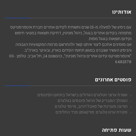
אדמה
בטלגרם
אודותינו
כשמספר
עם ניסיון של למעלה מ-15 שנים ותשתית לקידום אתרים חברת אינפורמטיקס
ערוצים
מתמחה בקידום אתרים בגוגל, ניהול מוניטין, דחיקת תוצאות במנועי חיפוש
משמעותיים
וקידום תוצאות בגוגל מפות.
אנו מזמינים אתכם ליצור איתנו קשר ולהתרשם מרמת המקצועיות הגבוהה
נסגרו
והניסיון העשיר שצברנו במגוון תחומי הקידום בארץ, ובעיקר בארה"ב.
"אינפורמטיקס קידום אתרים וניהול מוניטין", כהנשטם 14, תל אביב. טלפון: 03-
6482578
פוסטים אחרונים
עשרת ערוצי הטלגרם הגדולים בישראל בתחום הפיננסים
המהלך המבריק של הראל פיננסים בטלגרם
הודעה מעניינת של פאבל דורוב, מייסד טלגרם
סקירת ערוץ טלגרם: פודקאסט מרד החליפים
שעות פתיחה